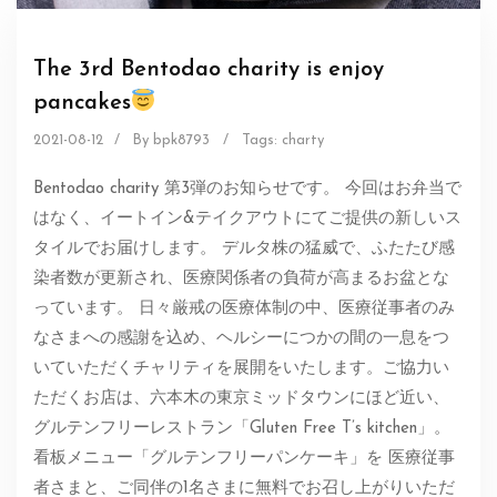
The 3rd Bentodao charity is enjoy
pancakes
2021-08-12
/
By bpk8793
/
Tags:
charty
Bentodao charity 第3弾のお知らせです。 今回はお弁当で
はなく、イートイン&テイクアウトにてご提供の新しいス
タイルでお届けします。 デルタ株の猛威で、ふたたび感
染者数が更新され、医療関係者の負荷が高まるお盆とな
っています。 日々厳戒の医療体制の中、医療従事者のみ
なさまへの感謝を込め、ヘルシーにつかの間の一息をつ
いていただくチャリティを展開をいたします。ご協力い
ただくお店は、六本木の東京ミッドタウンにほど近い、
グルテンフリーレストラン「Gluten Free T’s kitchen」。
看板メニュー「グルテンフリーパンケーキ」を 医療従事
者さまと、ご同伴の1名さまに無料でお召し上がりいただ