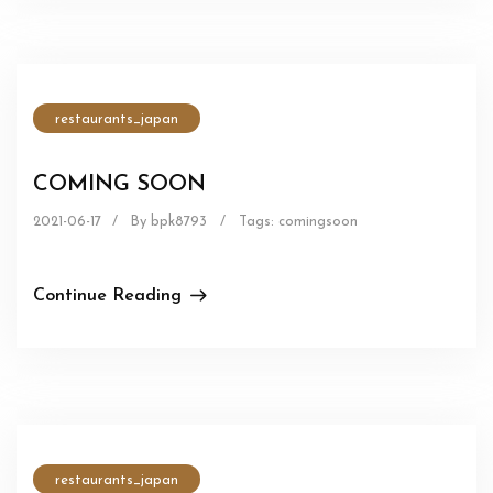
restaurants_japan
COMING SOON
2021-06-17
/
By bpk8793
/
Tags:
comingsoon
Continue Reading
restaurants_japan