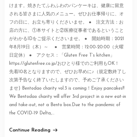
けます。焼きたてふわふわのパンケーキは、健康に留意
される皆さまに人気のメニュー。ぜひお仕事帰りに、オ
フの日に、お立ち寄りくださいませ。 ● 注文方法：お
店の方に、①本サイトと②医療従事者であるということ
がわかるIDをご提示くださいませ。 ● 開始時期：2021
年8月19日（木）～ ● 営業時間：12:00-20:00（火曜
日定休） ● アクセス：「Gluten Free T’s kitchen」
https://glutenfree.co.jp/おひとり様でのご利用もOK！
先着10名となりますので、ぜひお早めに♪（規定数終了し
次第予告なく終了いたしますので、予めご了承ください
ませ) Bentodao charity vol.3 is coming！Enjoy pancakes!!
We Bentodao charity will offer 3rd project in a new eat-in
and take-out, not a Bento box.Due to the pandemic of
the COVID-19 Delta,…
Continue Reading