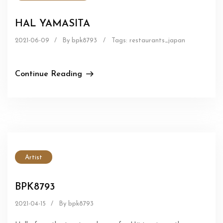
HAL YAMASITA
2021-06-09
/
By bpk8793
/
Tags:
restaurants_japan
Continue Reading
Artist
BPK8793
2021-04-15
/
By bpk8793