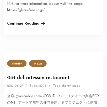
19th.For more information, please visit this page.
https://glutenfree.co.jp/
Continue Reading
charity
pizza
084 delicatessen restaurant
2021-06-29
/
By bpk8793
/
Tags:
charty
,
pizza
当店はbentodao.comのCOVID-19チャリティーの弁当BOX
のNFTアートで無料の弁当を届けるプロジェクトに参加