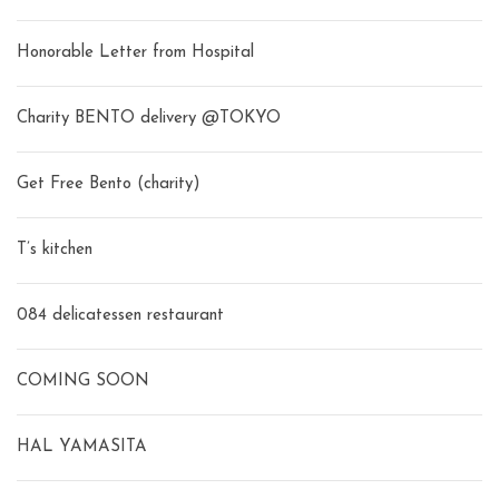
Honorable Letter from Hospital
Charity BENTO delivery @TOKYO
Get Free Bento (charity)
T’s kitchen
084 delicatessen restaurant
COMING SOON
HAL YAMASITA