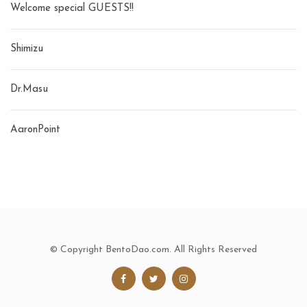
Welcome special GUESTS!!
Shimizu
Dr.Masu
AaronPoint
© Copyright BentoDao.com. All Rights Reserved