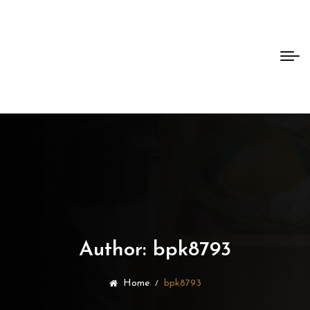
Bento
Dao
Author:
bpk8793
Home
bpk8793