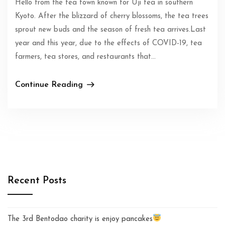
Hello from the tea town known for Uji tea in southern
Kyoto. After the blizzard of cherry blossoms, the tea trees
sprout new buds and the season of fresh tea arrives.Last
year and this year, due to the effects of COVID-19, tea
farmers, tea stores, and restaurants that…
Continue Reading
Recent Posts
The 3rd Bentodao charity is enjoy pancakes