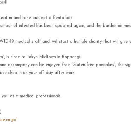
es!!
 eat-in and take-out, not a Bento box.
mber of infected has been updated again, and the burden on medica
VID-19 medical staff and, will start a humble charity that will give 
en”, is close to Tokyo Midtown in Roppongi.
 one accompany can be enjoyed free “Gluten-free pancakes”, the si
ase drop in on your off day after work.
s you as a medical professionals.
)
ree.co.jp/