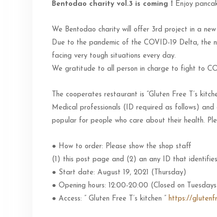
Bentodao charity vol.3 is coming！
Enjoy pancak
We Bentodao charity will offer 3rd project in a new
Due to the pandemic of the COVID-19 Delta, the nu
facing very tough situations every day.
We gratitude to all person in charge to fight to CO
The cooperates restaurant is “Gluten Free T’s kitch
Medical professionals (ID required as follows) and
popular for people who care about their health. Ple
● How to order: Please show the shop staff
(1) this post page and (2) an any ID that identifie
● Start date: August 19, 2021 (Thursday)
● Opening hours: 12:00-20:00 (Closed on Tuesdays
● Access: ” Gluten Free T’s kitchen ”
https://glutenf