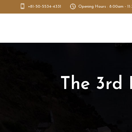
+81-50-5534-4331
Opening Hours : 8:00am - 11
Bento Dao
The 3rd 