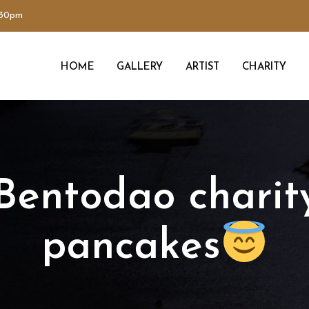
:30pm
HOME
GALLERY
ARTIST
CHARITY
Bentodao charity
pancakes