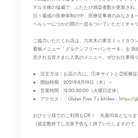
デルタ株の猛威で、ふたたび感染者数が更新され
日々厳戒の医療体制の中、医療従事者のみなさま
ヘルシーにつかの間の一息をついていただくチャ
ご協力いただくお店は、六本木の東京ミッドタウンにほど近い
看板メニュー「グルテンフリーパンケーキ」を 医
意される皆さまに人気のメニュー。ぜひお仕事帰
● 注文方法：お店の方に、①本サイトと②医療従
● 開始時期：2021年8月19日（木）～
● 営業時間：12:00-20:00（火曜日定休）
● アクセス：「Gluten Free T’s kitchen」
https://g
おひとり様でのご利用もOK！ 先着10名となりま
（規定数終了し次第予告なく終了いたしますので、