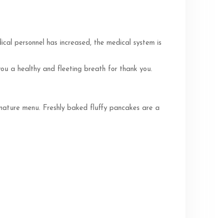
l personnel has increased, the medical system is
you a healthy and fleeting breath for thank you.
gnature menu. Freshly baked fluffy pancakes are a